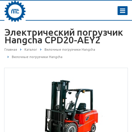
Электрический погрузчик
Hangcha CPD20-AEY2
Главная
Каталог
Вилочные погрузчики Hangcha
Вилочные погрузчики Hangcha