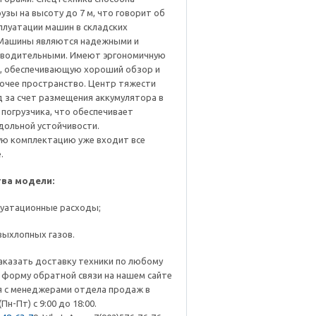
узы на высоту до 7 м, что говорит об
плуатации машин в складских
 Машины являются надежными и
водительными. Имеют эргономичную
, обеспечивающую хороший обзор и
очее пространство. Центр тяжести
 за счет размещения аккумулятора в
 погрузчика, что обеспечивает
дольной устойчивости.
ую комплектацию уже входит все
.
ва модели:
луатационные расходы;
выхлопных газов.
аказать доставку техники по любому
 форму обратной связи на нашем сайте
я с менеджерами отдела продаж в
Пн-Пт) с 9:00 до 18:00.