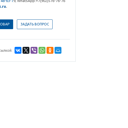
48-63-7
9, WhatsApp:+7(902)576-76-76
.ru
.
ТОВАР
ЗАДАТЬ ВОПРОС
сылкой: