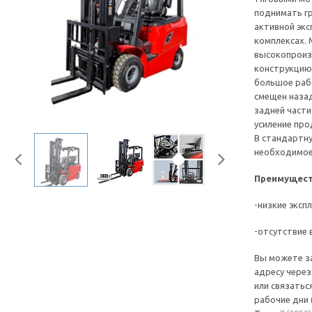
поднимать гр
активной экс
комплексах.
высокопроиз
конструкцию
большое раб
смещен назад
задней части
усиление про
В стандартн
необходимое
Previous
Next
Преимущест
-низкие эксп
-отсутствие 
Вы можете з
адресу через
или связатьс
рабочие дни (