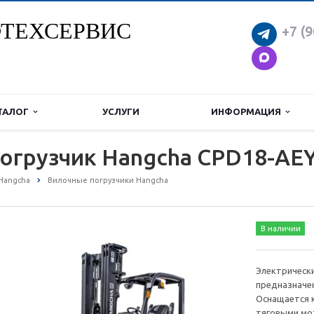
ТЕХСЕРВИС
+7 (9
ТАЛОГ
УСЛУГИ
ИНФОРМАЦИЯ
огрузчик Hangcha CPD18-AE
Hangcha
Вилочные погрузчики Hangcha
В наличии
Электрически
предназначен
Оснащается 
тяговыми мо