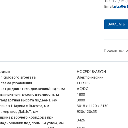
Тел.:
+7 (3952)
Email:
pts@irk
ЗАКАЗАТЬ 
Поделиться с
одель
HC CPD18-AEY2-I
ип силового агрегата
Электрический
истема управления
CURTIS
лектродвигатель движения/подъема
AC/DC
оминальная грузоподъемность, кг
1800
тандартная высота подъема, мм
3000
лина x Ширина x Высота, мм
3018 х 1120 х 2130
азмер вил, ДxШxТ, мм
920x120x35
ирина рабочего коридора при
3426
кладировании под прямым углом, мм