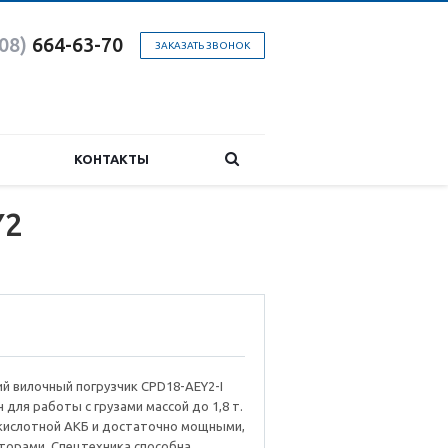
08)
664-63-7
0
ЗАКАЗАТЬ ЗВОНОК
КОНТАКТЫ
Y2
й вилочный погрузчик CPD18-AEY2-I
 для работы с грузами массой до 1,8 т.
кислотной АКБ и достаточно мощными,
торами. Спецтехника способна