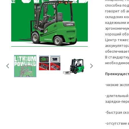
способна под
говорит об а
складских к
надежными и
эргономичну
хороший обз
Центр тяжес
аккумулятора
обеспечивает
В стандартн
необходимое
Previous
Next
Преимущест
-низкие эксп
-длительный 
зарядки-пере
-быстрая ско
-отсутствие 