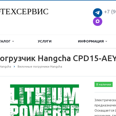
ТЕХСЕРВИС
+7 (9
ТАЛОГ
УСЛУГИ
ИНФОРМАЦИЯ
огрузчик Hangcha CPD15-AEY
Hangcha
Вилочные погрузчики Hangcha
В наличии
Электрически
предназначен
Оснащается L
мощными, тя