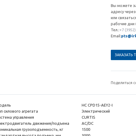
Вы можете з
адресу через
или связатьс
рабочие дни (
Тел.:
+7 (3952)
Email:
pts@irk
ЗАКАЗАТЬ 
Поделиться с
одель
HC CPD15-AEY2-I
ип силового агрегата
Электрический
истема управления
CURTIS
лектродвигатель движения/подъема
AC/DC
оминальная грузоподъемность, кг
1500
тандартная высота подъема, мм
3000