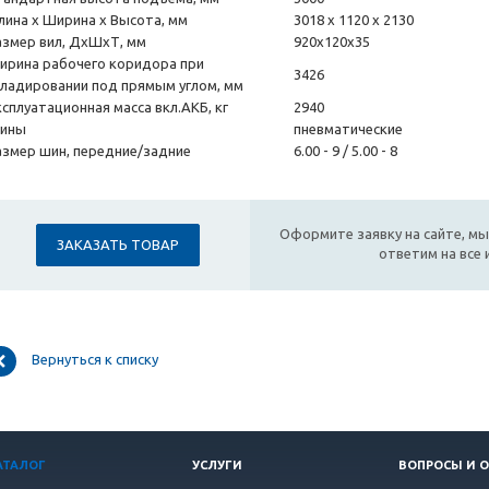
лина x Ширина x Высота, мм
3018 х 1120 х 2130
азмер вил, ДxШxТ, мм
920x120x35
ирина рабочего коридора при
3426
кладировании под прямым углом, мм
ксплуатационная масса вкл.АКБ, кг
2940
ины
пневматические
азмер шин, передние/задние
6.00 - 9 / 5.00 - 8
Оформите заявку на сайте, мы
ЗАКАЗАТЬ ТОВАР
ответим на все
Вернуться к списку
АТАЛОГ
УСЛУГИ
ВОПРОСЫ И 