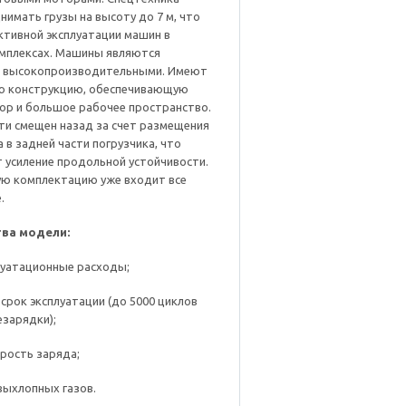
нимать грузы на высоту до 7 м, что
ктивной эксплуатации машин в
омплексах. Машины являются
 высокопроизводительными. Имеют
ю конструкцию, обеспечивающую
ор и большое рабочее пространство.
ти смещен назад за счет размещения
 в задней части погрузчика, что
 усиление продольной устойчивости.
ую комплектацию уже входит все
.
ва модели:
луатационные расходы;
срок эксплуатации (до 5000 циклов
зарядки);
рость заряда;
выхлопных газов.