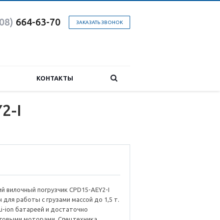
08)
664-63-7
0
ЗАКАЗАТЬ ЗВОНОК
КОНТАКТЫ
2-I
й вилочный погрузчик CPD15-AEY2-I
 для работы с грузами массой до 1,5 т.
i-ion батареей и достаточно
говыми моторами. Спецтехника