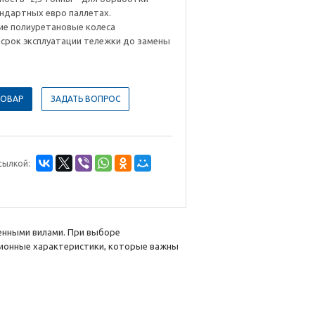
андартных евро паллетах.
ие полиуретановые колеса
срок эксплуатации тележки до замены
ТОВАР
ЗАДАТЬ ВОПРОС
сылкой:
енными вилами.
При выборе
ционные характеристики, которые важны