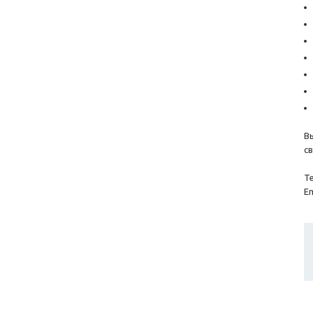
В
с
Те
Em