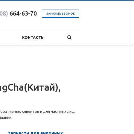
08)
664-63-7
0
ЗАКАЗАТЬ ЗВОНОК
КОНТАКТЫ
gСha(Китай),
поративных клиентов и для частных лиц.
пании.
Запчасти для вилочных